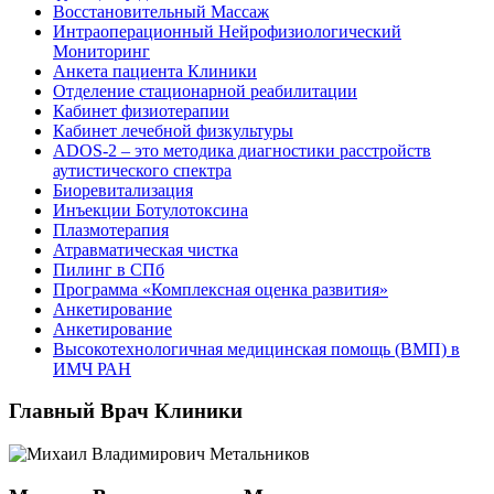
Восстановительный Массаж
Интраоперационный Нейрофизиологический
Мониторинг
Анкета пациента Клиники
Отделение стационарной реабилитации
Кабинет физиотерапии
Кабинет лечебной физкультуры
ADOS-2 – это методика диагностики расстройств
аутистического спектра
Биоревитализация
Инъекции Ботулотоксина
Плазмотерапия
Атравматическая чистка
Пилинг в СПб
Программа «Комплексная оценка развития»
Анкетирование
Анкетирование
Высокотехнологичная медицинская помощь (ВМП) в
ИМЧ РАН
Главный Врач Клиники