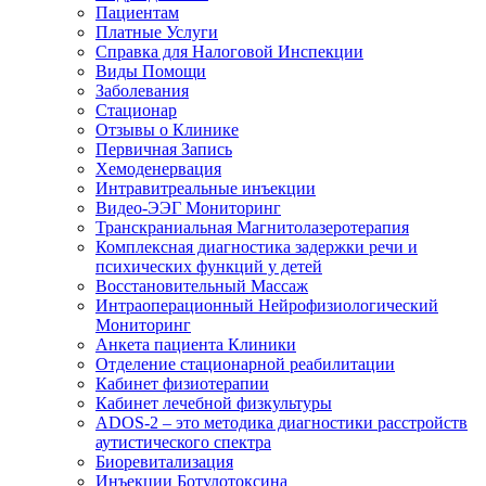
Пациентам
Платные Услуги
Справка для Налоговой Инспекции
Виды Помощи
Заболевания
Стационар
Отзывы о Клинике
Первичная Запись
Хемоденервация
Интравитреальные инъекции
Видео-ЭЭГ Мониторинг
Транскраниальная Магнитолазеротерапия
Комплексная диагностика задержки речи и
психических функций у детей
Восстановительный Массаж
Интраоперационный Нейрофизиологический
Мониторинг
Анкета пациента Клиники
Отделение стационарной реабилитации
Кабинет физиотерапии
Кабинет лечебной физкультуры
ADOS-2 – это методика диагностики расстройств
аутистического спектра
Биоревитализация
Инъекции Ботулотоксина