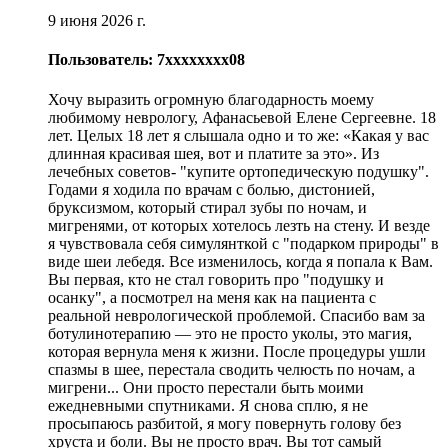
9 июня 2026 г.
Пользователь: 7xxxxxxxx08
Хочу выразить огромную благодарность моему
любимому неврологу, Афанасьевой Елене Сергеевне. 18
лет. Целых 18 лет я слышала одно и то же: «Какая у вас
длинная красивая шея, вот и платите за это». Из
лечебных советов- "купите ортопедическую подушку".
Годами я ходила по врачам с болью, дистонией,
бруксизмом, который стирал зубы по ночам, и
мигренями, от которых хотелось лезть на стену. И везде
я чувствовала себя симулянткой с "подарком природы" в
виде шеи лебедя. Все изменилось, когда я попала к Вам.
Вы первая, кто не стал говорить про "подушку и
осанку", а посмотрел на меня как на пациента с
реальной неврологической проблемой. Спасибо вам за
ботулинотерапию — это не просто уколы, это магия,
которая вернула меня к жизни. После процедуры ушли
спазмы в шее, перестала сводить челюсть по ночам, а
мигрени... Они просто перестали быть моими
ежедневными спутниками. Я снова сплю, я не
просыпаюсь разбитой, я могу повернуть голову без
хруста и боли. Вы не просто врач. Вы тот самый