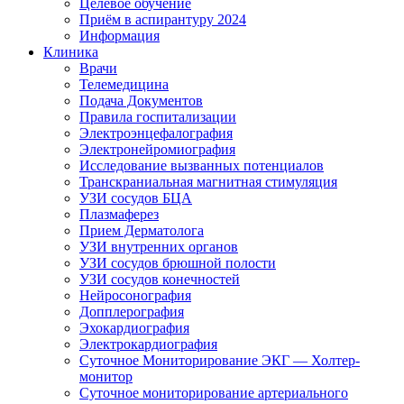
Целевое обучение
Приём в аспирантуру 2024
Информация
Клиника
Врачи
Телемедицина
Подача Документов
Правила госпитализации
Электроэнцефалография
Электронейромиография
Исследование вызванных потенциалов
Транскраниальная магнитная стимуляция
УЗИ сосудов БЦА
Плазмаферез
Прием Дерматолога
УЗИ внутренних органов
УЗИ сосудов брюшной полости
УЗИ сосудов конечностей
Нейросонография
Допплерография
Эхокардиография
Электрокардиография
Суточное Мониторирование ЭКГ — Холтер-
монитор
Суточное мониторирование артериального