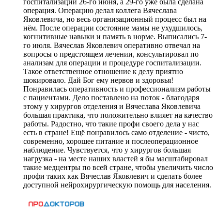
госпитализации 26-го июня, а 29-го уже была сделана
операция. Операцию делал коллега Вячеслава
Яковлевича, но весь организационный процесс был на
нём. После операции состояние мамы не ухудшилось,
когнитивные навыки и память в норме. Выписались 7-
го июля. Вячеслав Яковлевич оперативно отвечал на
вопросы о предстоящем лечении, консультировал по
анализам для операции и процедуре госпитализации.
Такое ответственное отношение к делу приятно
шокировало. Дай Бог ему нервов и здоровья!
Понравилась оперативность и профессионализм работы
с пациентами. Дело поставлено на поток - благодаря
этому у хирургов отделения и Вячеслава Яковлевича
большая практика, что положительно влияет на качество
работы. Радостно, что такие профи своего дела у нас
есть в стране! Ещё понравилось само отделение - чисто,
современно, хорошее питание и послеоперационное
наблюдение. Чувствуется, что у хирургов большая
нагрузка - на месте наших властей я бы масштабировал
такие медцентры по всей стране, чтобы увеличить число
профи таких как Вячеслав Яковлевич и сделать более
доступной нейрохирургическую помощь для населения.