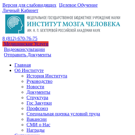
Версия для слабовидящих
Целевое Обучение
Личный Кабинет
8 (812) 670-76-75
Медицинские Услуги
Видеоконсультации
Отправить Документы
Главная
Об Институте
История Института
Руководство
Новости
Документы
Структура
Гос Закупки
Профсоюз
Специальная оценка условий труда
Вакансии
СМИ о Нас
Награды