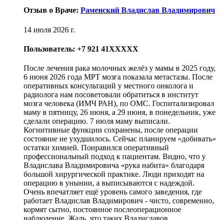
Отзыв о Враче:
Раменский Владислав Владимирович
14 июля 2026 г.
Пользователь: +7 921 41XXXXX
После лечения рака молочных желёз у мамы в 2025 году,
6 июня 2026 года МРТ мозга показала метастазы. После
оперативных консультаций у местного онколога и
радиолога нам посоветовали обратиться в институт
мозга человека (ИМЧ РАН), по ОМС. Госпитализировал
маму в пятницу, 26 июня, а 29 июня, в понедельник, уже
сделали операцию. 7 июля маму выписали.
Когнитивные функции сохранены, после операции
состояние не ухудшилось. Сейчас планируем «добивать»
остатки химией. Понравился оперативный
профессиональный подход к пациентам. Видно, что у
Владислава Владимировича «рука набита» благодаря
большой хирургической практике. Люди приходят на
операцию в унынии, а выписываются с надеждой.
Очень впечатляет ещё уровень самого заведения, где
работает Владислав Владимирович - чисто, современно,
кормят сытно, постоянное послеоперационное
наблюдение. Жаль, что таких Владиславов