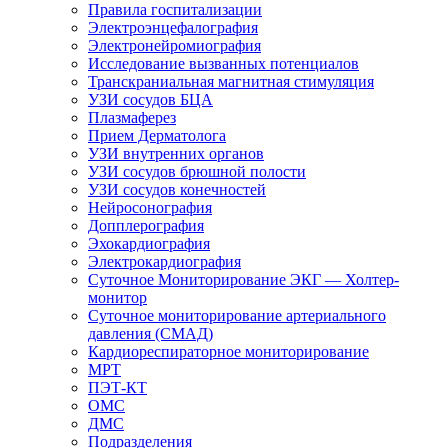
Правила госпитализации
Электроэнцефалография
Электронейромиография
Исследование вызванных потенциалов
Транскраниальная магнитная стимуляция
УЗИ сосудов БЦА
Плазмаферез
Прием Дерматолога
УЗИ внутренних органов
УЗИ сосудов брюшной полости
УЗИ сосудов конечностей
Нейросонография
Допплерография
Эхокардиография
Электрокардиография
Суточное Мониторирование ЭКГ — Холтер-
монитор
Суточное мониторирование артериального
давления (СМАД)
Кардиореспираторное мониторирование
МРТ
ПЭТ-КТ
ОМС
ДМС
Подразделения