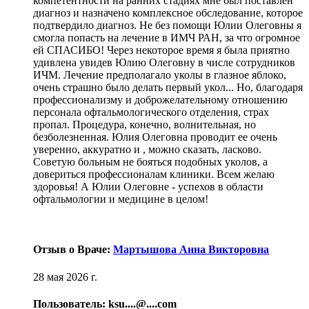
компетентности на ранних стадиях мне был поставлен
диагноз и назначено комплексное обследование, которое
подтвердило диагноз. Не без помощи Юлии Олеговны я
смогла попасть на лечение в ИМЧ РАН, за что огромное
ей СПАСИБО! Через некоторое время я была приятно
удивлена увидев Юлию Олеговну в числе сотрудников
ИЧМ. Лечение предполагало уколы в глазное яблоко,
очень страшно было делать первый укол... Но, благодаря
профессионализму и доброжелательному отношению
персонала офтальмологического отделения, страх
пропал. Процедура, конечно, волнительная, но
безболезненная. Юлия Олеговна проводит ее очень
уверенно, аккуратно и , можно сказать, ласково.
Советую больным не бояться подобных уколов, а
довериться профессионалам клиники. Всем желаю
здоровья! А Юлии Олеговне - успехов в области
офтальмологии и медицине в целом!
Отзыв о Враче:
Мартышова Анна Викторовна
28 мая 2026 г.
Пользователь: ksu....@....com