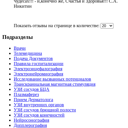
Чудесах!!! - и,конечно же, Счастья и Здоровья!!! С.А.
Никитин
Показать отзывы на странице в количестве:
Подразделы
Врачи
Телемедицина
Подача Документов
Правила госпитализации
Электроэнцефалография
Электронейромиография
Исследование вызванных потенциалов
Транскраниальная магнитная стимуляция
УЗИ сосудов БЦА
Плазмаферез
Прием Дерматолога
УЗИ внутренних органов
УЗИ сосудов брюшной полости
УЗИ сосудов конечностей
Нейросонография
Допплерография