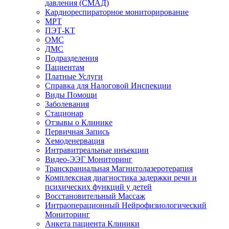
давления (СМАД)
Кардиореспираторное мониторирование
МРТ
ПЭТ-КТ
ОМС
ДМС
Подразделения
Пациентам
Платные Услуги
Справка для Налоговой Инспекции
Виды Помощи
Заболевания
Стационар
Отзывы о Клинике
Первичная Запись
Хемоденервация
Интравитреальные инъекции
Видео-ЭЭГ Мониторинг
Транскраниальная Магнитолазеротерапия
Комплексная диагностика задержки речи и
психических функций у детей
Восстановительный Массаж
Интраоперационный Нейрофизиологический
Мониторинг
Анкета пациента Клиники