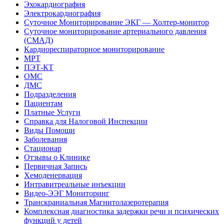
Эхокардиография
Электрокардиография
Суточное Мониторирование ЭКГ — Холтер-монитор
Суточное мониторирование артериального давления
(СМАД)
Кардиореспираторное мониторирование
МРТ
ПЭТ-КТ
ОМС
ДМС
Подразделения
Пациентам
Платные Услуги
Справка для Налоговой Инспекции
Виды Помощи
Заболевания
Стационар
Отзывы о Клинике
Первичная Запись
Хемоденервация
Интравитреальные инъекции
Видео-ЭЭГ Мониторинг
Транскраниальная Магнитолазеротерапия
Комплексная диагностика задержки речи и психических
функций у детей