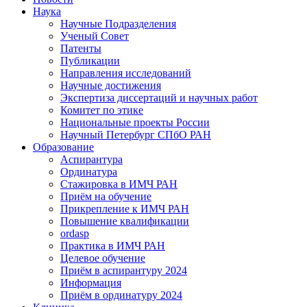
Наука
Научные Подразделения
Ученый Совет
Патенты
Публикации
Направления исследований
Научные достижения
Экспертиза диссертаций и научных работ
Комитет по этике
Национальные проекты России
Научный Петербург СПбО РАН
Образование
Аспирантура
Ординатура
Стажировка в ИМЧ РАН
Приём на обучение
Прикрепление к ИМЧ РАН
Повышение квалификации
ordasp
Практика в ИМЧ РАН
Целевое обучение
Приём в аспирантуру 2024
Информация
Приём в ординатуру 2024