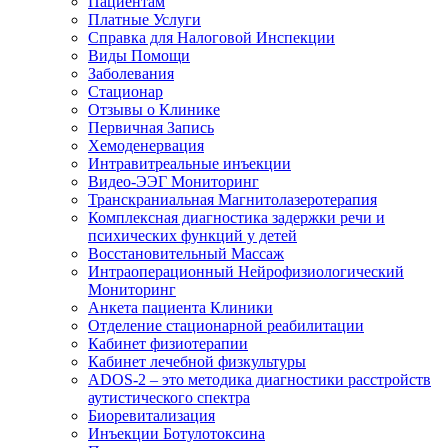
Пациентам
Платные Услуги
Справка для Налоговой Инспекции
Виды Помощи
Заболевания
Стационар
Отзывы о Клинике
Первичная Запись
Хемоденервация
Интравитреальные инъекции
Видео-ЭЭГ Мониторинг
Транскраниальная Магнитолазеротерапия
Комплексная диагностика задержки речи и
психических функций у детей
Восстановительный Массаж
Интраоперационный Нейрофизиологический
Мониторинг
Анкета пациента Клиники
Отделение стационарной реабилитации
Кабинет физиотерапии
Кабинет лечебной физкультуры
ADOS-2 – это методика диагностики расстройств
аутистического спектра
Биоревитализация
Инъекции Ботулотоксина