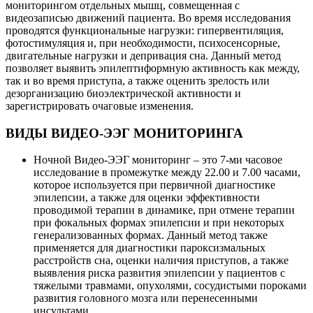
мониторингом отдельных мышц, совмещенная с
видеозаписью движений пациента. Во время исследования
проводятся функциональные нагрузки: гипервентиляция,
фотостимуляция и, при необходимости, психосенсорные,
двигательные нагрузки и депривация сна. Данный метод
позволяет выявить эпилептиформную активность как между,
так и во время приступа, а также оценить зрелость или
дезорганизацию биоэлектрической активности и
зарегистрировать очаговые изменения.
ВИДЫ ВИДЕО-ЭЭГ МОНИТОРИНГА
Ночной Видео-ЭЭГ мониторинг – это 7-ми часовое
исследование в промежутке между 22.00 и 7.00 часами,
которое используется при первичной диагностике
эпилепсии, а также для оценки эффективности
проводимой терапии в динамике, при отмене терапии
при фокальных формах эпилепсии и при некоторых
генерализованных формах. Данный метод также
применяется для диагностики пароксизмальных
расстройств сна, оценки наличия приступов, а также
выявления риска развития эпилепсии у пациентов с
тяжелыми травмами, опухолями, сосудистыми пороками
развития головного мозга или перенесенными
инсультами.