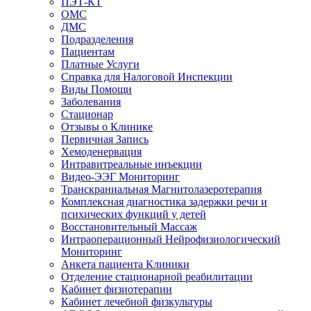
ПЭТ-КТ
ОМС
ДМС
Подразделения
Пациентам
Платные Услуги
Справка для Налоговой Инспекции
Виды Помощи
Заболевания
Стационар
Отзывы о Клинике
Первичная Запись
Хемоденервация
Интравитреальные инъекции
Видео-ЭЭГ Мониторинг
Транскраниальная Магнитолазеротерапия
Комплексная диагностика задержки речи и
психических функций у детей
Восстановительный Массаж
Интраоперационный Нейрофизиологический
Мониторинг
Анкета пациента Клиники
Отделение стационарной реабилитации
Кабинет физиотерапии
Кабинет лечебной физкультуры