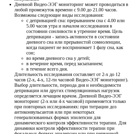
Дневной Видео-ЭЭГ мониторинг может проводиться в
любой промежуток времени с 9.00 до 21.00 часов.
Возможны следующие виды исследования:
с депривацией сна: прерыванием сна с 4.00 или
5.00 часов утра и началом исследования в
состоянии сонливости в утренние время. Цель
депривации - запись активности в состоянии
дневного сна или прерывистой сомноленции,
когда пациент не воспринимает 1 фазу сна, как
сон;
во время дневного сна у детей;
в вечерние время, перед засыпанием;
в течение всего дня.
Длительность исследования составляет от 2-х до 12
часов (2-х, 4-х, 12-ти часовой Видео-ЭЭГ мониторинг).
Выбор длительности, периода дня и необходимости
депривации или других стимуляционных нагрузок
определяется лечащим врачом. Дневной Видео-ЭЭГ
мониторинг (2-х или 4-х часовой) применяется только
при повторных исследованиях: при титрации доз
антиконвульсантов или при некоторых
генерализованных формах эпилепсии для
динамического контроля эффективности терапии. Для
динамики контроля эффективности терапии при
фокальных формах эпилепсии или при первичной