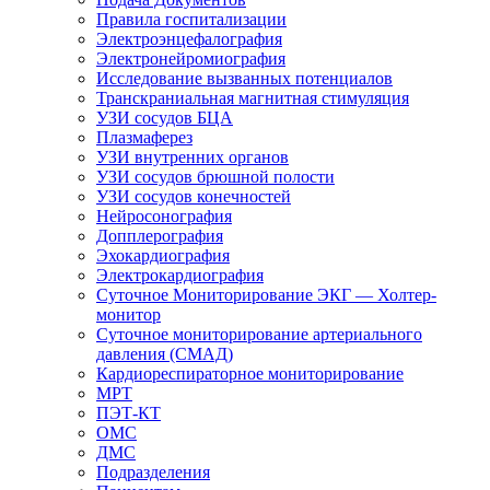
Правила госпитализации
Электроэнцефалография
Электронейромиография
Исследование вызванных потенциалов
Транскраниальная магнитная стимуляция
УЗИ сосудов БЦА
Плазмаферез
УЗИ внутренних органов
УЗИ сосудов брюшной полости
УЗИ сосудов конечностей
Нейросонография
Допплерография
Эхокардиография
Электрокардиография
Суточное Мониторирование ЭКГ — Холтер-
монитор
Суточное мониторирование артериального
давления (СМАД)
Кардиореспираторное мониторирование
МРТ
ПЭТ-КТ
ОМС
ДМС
Подразделения