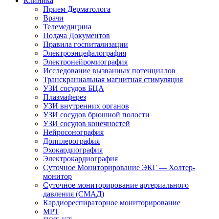
Клиника
Прием Дерматолога
Врачи
Телемедицина
Подача Документов
Правила госпитализации
Электроэнцефалография
Электронейромиография
Исследование вызванных потенциалов
Транскраниальная магнитная стимуляция
УЗИ сосудов БЦА
Плазмаферез
УЗИ внутренних органов
УЗИ сосудов брюшной полости
УЗИ сосудов конечностей
Нейросонография
Допплерография
Эхокардиография
Электрокардиография
Суточное Мониторирование ЭКГ — Холтер-
монитор
Суточное мониторирование артериального
давления (СМАД)
Кардиореспираторное мониторирование
МРТ