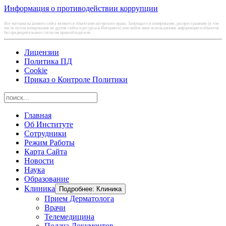
Информация о противодействии коррупции
Все материалы данного сайта являются объектами авторского права. Запрещается копирование, распространение (в том
числе путем копирования на другие сайты и ресурсы в Интернете) или любое иное использование информации и объектов
без предварительного согласия правообладателя.
Лицензии
Политика ПД
Cookie
Приказ о Контроле Политики
Главная
Об Институте
Сотрудники
Режим Работы
Карта Сайта
Новости
Наука
Образование
Клиника
Подробнее: Клиника
Прием Дерматолога
Врачи
Телемедицина
Подача Документов