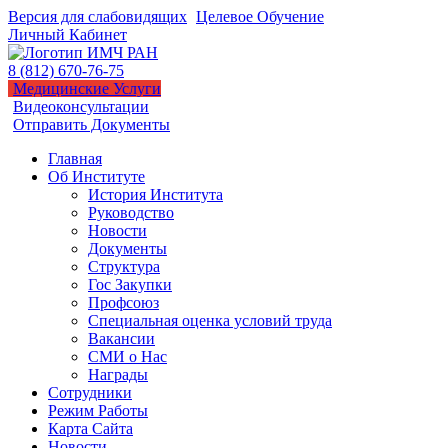
Версия для слабовидящих
Целевое Обучение
Личный Кабинет
8 (812) 670-76-75
Медицинские Услуги
Видеоконсультации
Отправить Документы
Главная
Об Институте
История Института
Руководство
Новости
Документы
Структура
Гос Закупки
Профсоюз
Специальная оценка условий труда
Вакансии
СМИ о Нас
Награды
Сотрудники
Режим Работы
Карта Сайта
Новости