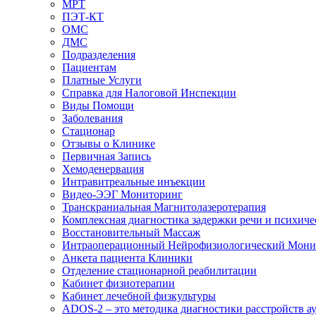
МРТ
ПЭТ-КТ
ОМС
ДМС
Подразделения
Пациентам
Платные Услуги
Справка для Налоговой Инспекции
Виды Помощи
Заболевания
Стационар
Отзывы о Клинике
Первичная Запись
Хемоденервация
Интравитреальные инъекции
Видео-ЭЭГ Мониторинг
Транскраниальная Магнитолазеротерапия
Комплексная диагностика задержки речи и психиче
Восстановительный Массаж
Интраоперационный Нейрофизиологический Мони
Анкета пациента Клиники
Отделение стационарной реабилитации
Кабинет физиотерапии
Кабинет лечебной физкультуры
ADOS-2 – это методика диагностики расстройств ау