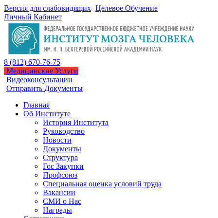
Версия для слабовидящих
Целевое Обучение
Личный Кабинет
8 (812) 670-76-75
Медицинские Услуги
Видеоконсультации
Отправить Документы
Главная
Об Институте
История Института
Руководство
Новости
Документы
Структура
Гос Закупки
Профсоюз
Специальная оценка условий труда
Вакансии
СМИ о Нас
Награды