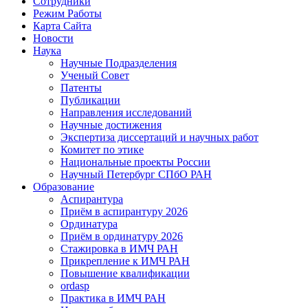
Сотрудники
Режим Работы
Карта Сайта
Новости
Наука
Научные Подразделения
Ученый Совет
Патенты
Публикации
Направления исследований
Научные достижения
Экспертиза диссертаций и научных работ
Комитет по этике
Национальные проекты России
Научный Петербург СПбО РАН
Образование
Аспирантура
Приём в аспирантуру 2026
Ординатура
Приём в ординатуру 2026
Стажировка в ИМЧ РАН
Прикрепление к ИМЧ РАН
Повышение квалификации
ordasp
Практика в ИМЧ РАН