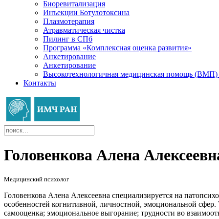
Биоревитализация
Инъекции Ботулотоксина
Плазмотерапия
Атравматическая чистка
Пилинг в СПб
Программа «Комплексная оценка развития»
Анкетирование
Анкетирование
Высокотехнологичная медицинская помощь (ВМП
Контакты
Головенкова Алена Алексеевн
Медицинский психолог
Головенкова Алена Алексеевна специализируется на патопсихо
особенностей когнитивной, личностной, эмоциональной сфер. 
самооценка; эмоциональное выгорание; трудности во взаимоот