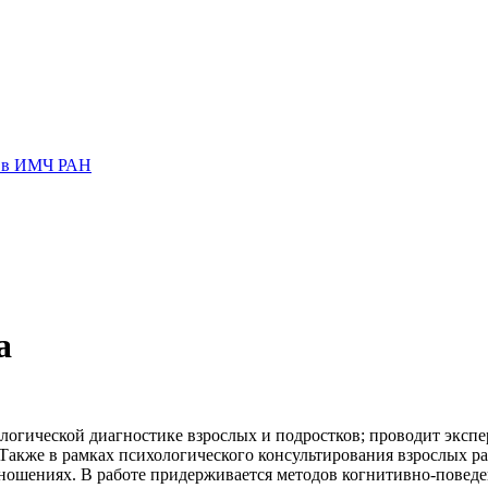
) в ИМЧ РАН
а
логической диагностике взрослых и подростков; проводит эксп
Также в рамках психологического консультирования взрослых ра
ношениях. В работе придерживается методов когнитивно-поведе