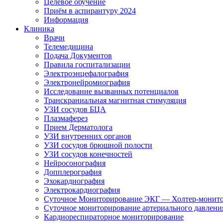
Целевое обучение
Приём в аспирантуру 2024
Информация
Клиника
Врачи
Телемедицина
Подача Документов
Правила госпитализации
Электроэнцефалография
Электронейромиография
Исследование вызванных потенциалов
Транскраниальная магнитная стимуляция
УЗИ сосудов БЦА
Плазмаферез
Прием Дерматолога
УЗИ внутренних органов
УЗИ сосудов брюшной полости
УЗИ сосудов конечностей
Нейросонография
Допплерография
Эхокардиография
Электрокардиография
Суточное Мониторирование ЭКГ — Холтер-монит
Суточное мониторирование артериального давлен
Кардиореспираторное мониторирование