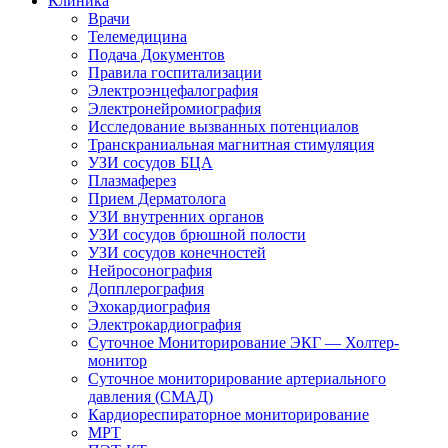
Клиника
Врачи
Телемедицина
Подача Документов
Правила госпитализации
Электроэнцефалография
Электронейромиография
Исследование вызванных потенциалов
Транскраниальная магнитная стимуляция
УЗИ сосудов БЦА
Плазмаферез
Прием Дерматолога
УЗИ внутренних органов
УЗИ сосудов брюшной полости
УЗИ сосудов конечностей
Нейросонография
Допплерография
Эхокардиография
Электрокардиография
Суточное Мониторирование ЭКГ — Холтер-
монитор
Суточное мониторирование артериального
давления (СМАД)
Кардиореспираторное мониторирование
МРТ