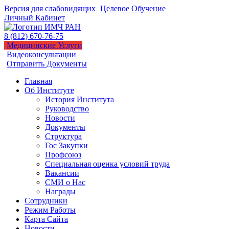
Версия для слабовидящих
Целевое Обучение
Личный Кабинет
8 (812) 670-76-75
Медицинские Услуги
Видеоконсультации
Отправить Документы
Главная
Об Институте
История Института
Руководство
Новости
Документы
Структура
Гос Закупки
Профсоюз
Специальная оценка условий труда
Вакансии
СМИ о Нас
Награды
Сотрудники
Режим Работы
Карта Сайта
Новости