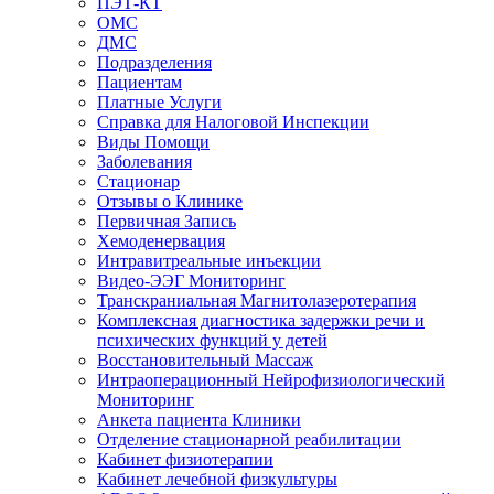
ПЭТ-КТ
ОМС
ДМС
Подразделения
Пациентам
Платные Услуги
Справка для Налоговой Инспекции
Виды Помощи
Заболевания
Стационар
Отзывы о Клинике
Первичная Запись
Хемоденервация
Интравитреальные инъекции
Видео-ЭЭГ Мониторинг
Транскраниальная Магнитолазеротерапия
Комплексная диагностика задержки речи и
психических функций у детей
Восстановительный Массаж
Интраоперационный Нейрофизиологический
Мониторинг
Анкета пациента Клиники
Отделение стационарной реабилитации
Кабинет физиотерапии
Кабинет лечебной физкультуры