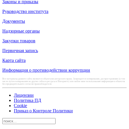
Законы и приказы
Руководство института
Документы
Надзорные органы
Закупки товаров
Первичная запись
Карта сайта
Информация о противодействии коррупции
Все материалы данного сайта являются объектами авторского права. Запрещается копирование, распространение (в том
числе путем копирования на другие сайты и ресурсы в Интернете) или любое иное использование информации и объектов
без предварительного согласия правообладателя.
Лицензии
Политика ПД
Cookie
Приказ о Контроле Политики