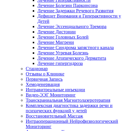
Лечение Гиперактивности
Лечение Болезни Паркинсона
Лечение Задержки Речевого Развития
Дефицит Внимания и Гиперактивности у
Детей
Лечение Эссенциального Тремора
Лечение Дистонии
Лечение Головных Болей
Лечение Мигрени
Лечение Синдрома запястного канала
Лечение Угревая Болезнь
Лечение Атопического Дерматита
Лечение гипергидроза
Стационар
Отзывы о Клинике
Первичная Запись
Хемоденервация
Интравитреальные инъекции
Видео-ЭЭГ Мониторинг
Транскраниальная Магнитолазеротерапия
Комплексная диагностика задержки речи и
психических функций у детей
Восстановительный Массаж
Интраоперационный Нейрофизиологический
Мониторинг