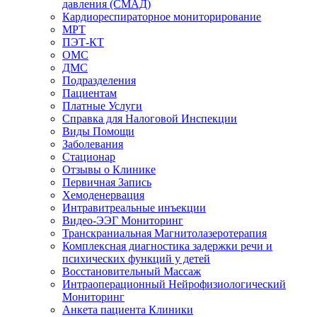
давления (СМАД)
Кардиореспираторное мониторирование
МРТ
ПЭТ-КТ
ОМС
ДМС
Подразделения
Пациентам
Платные Услуги
Справка для Налоговой Инспекции
Виды Помощи
Заболевания
Стационар
Отзывы о Клинике
Первичная Запись
Хемоденервация
Интравитреальные инъекции
Видео-ЭЭГ Мониторинг
Транскраниальная Магнитолазеротерапия
Комплексная диагностика задержки речи и
психических функций у детей
Восстановительный Массаж
Интраоперационный Нейрофизиологический
Мониторинг
Анкета пациента Клиники