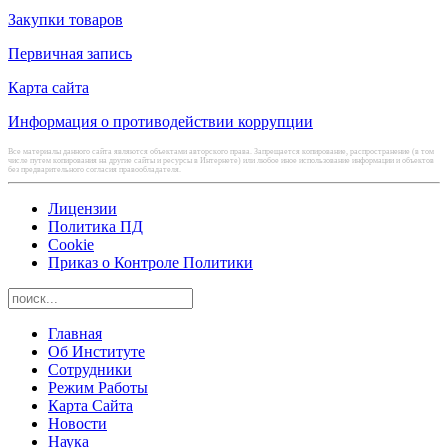
Закупки товаров
Первичная запись
Карта сайта
Информация о противодействии коррупции
Все материалы данного сайта являются объектами авторского права. Запрещается копирование, распространение (в том
числе путем копирования на другие сайты и ресурсы в Интернете) или любое иное использование информации и объектов
без предварительного согласия правообладателя.
Лицензии
Политика ПД
Cookie
Приказ о Контроле Политики
Главная
Об Институте
Сотрудники
Режим Работы
Карта Сайта
Новости
Наука