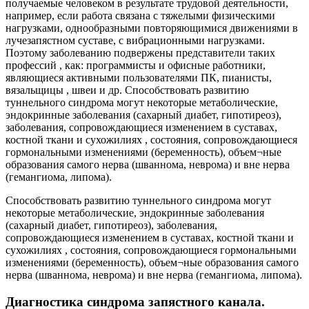
получаемые человеком в результате трудовой деятельности,
например, если работа связана с тяжелыми физическими
нагрузками, однообразными повторяющимися движениями в
лучезапястном суставе, с вибрационными нагрузками.
Поэтому заболеванию подвержены представители таких
профессий , как: программисты и офисные работники,
являющиеся активными пользователями ПК, пианисты,
вязальщицы , швеи и др. Способствовать развитию
туннельного синдрома могут некоторые метаболические,
эндокринные заболевания (сахарный диабет, гипотиреоз),
заболевания, сопровождающиеся изменением в суставах,
костной ткани и сухожилиях , состояния, сопровождающиеся
гормональными изменениями (беременность), объем¬ные
образования самого нерва (шваннома, неврома) и вне нерва
(гемангиома, липома).
Способствовать развитию туннельного синдрома могут
некоторые метаболические, эндокринные заболевания
(сахарный диабет, гипотиреоз), заболевания,
сопровождающиеся изменением в суставах, костной ткани и
сухожилиях , состояния, сопровождающиеся гормональными
изменениями (беременность), объем¬ные образования самого
нерва (шваннома, неврома) и вне нерва (гемангиома, липома).
Диагностика синдрома запястного канала.