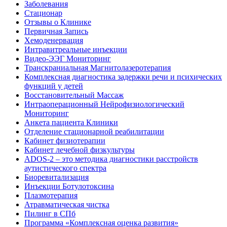
Заболевания
Стационар
Отзывы о Клинике
Первичная Запись
Хемоденервация
Интравитреальные инъекции
Видео-ЭЭГ Мониторинг
Транскраниальная Магнитолазеротерапия
Комплексная диагностика задержки речи и психических
функций у детей
Восстановительный Массаж
Интраоперационный Нейрофизиологический
Мониторинг
Анкета пациента Клиники
Отделение стационарной реабилитации
Кабинет физиотерапии
Кабинет лечебной физкультуры
ADOS-2 – это методика диагностики расстройств
аутистического спектра
Биоревитализация
Инъекции Ботулотоксина
Плазмотерапия
Атравматическая чистка
Пилинг в СПб
Программа «Комплексная оценка развития»