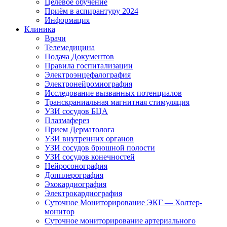
Целевое обучение
Приём в аспирантуру 2024
Информация
Клиника
Врачи
Телемедицина
Подача Документов
Правила госпитализации
Электроэнцефалография
Электронейромиография
Исследование вызванных потенциалов
Транскраниальная магнитная стимуляция
УЗИ сосудов БЦА
Плазмаферез
Прием Дерматолога
УЗИ внутренних органов
УЗИ сосудов брюшной полости
УЗИ сосудов конечностей
Нейросонография
Допплерография
Эхокардиография
Электрокардиография
Суточное Мониторирование ЭКГ — Холтер-
монитор
Суточное мониторирование артериального