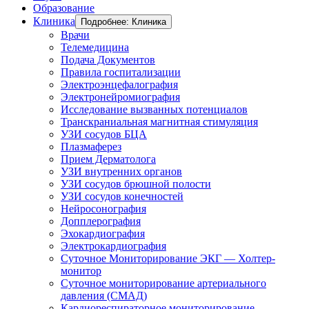
Образование
Клиника
Подробнее: Клиника
Врачи
Телемедицина
Подача Документов
Правила госпитализации
Электроэнцефалография
Электронейромиография
Исследование вызванных потенциалов
Транскраниальная магнитная стимуляция
УЗИ сосудов БЦА
Плазмаферез
Прием Дерматолога
УЗИ внутренних органов
УЗИ сосудов брюшной полости
УЗИ сосудов конечностей
Нейросонография
Допплерография
Эхокардиография
Электрокардиография
Суточное Мониторирование ЭКГ — Холтер-
монитор
Суточное мониторирование артериального
давления (СМАД)
Кардиореспираторное мониторирование