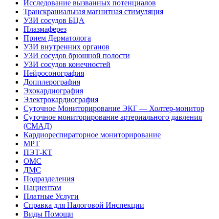
Исследование вызванных потенциалов
Транскраниальная магнитная стимуляция
УЗИ сосудов БЦА
Плазмаферез
Прием Дерматолога
УЗИ внутренних органов
УЗИ сосудов брюшной полости
УЗИ сосудов конечностей
Нейросонография
Допплерография
Эхокардиография
Электрокардиография
Суточное Мониторирование ЭКГ — Холтер-монитор
Суточное мониторирование артериального давления
(СМАД)
Кардиореспираторное мониторирование
МРТ
ПЭТ-КТ
ОМС
ДМС
Подразделения
Пациентам
Платные Услуги
Справка для Налоговой Инспекции
Виды Помощи