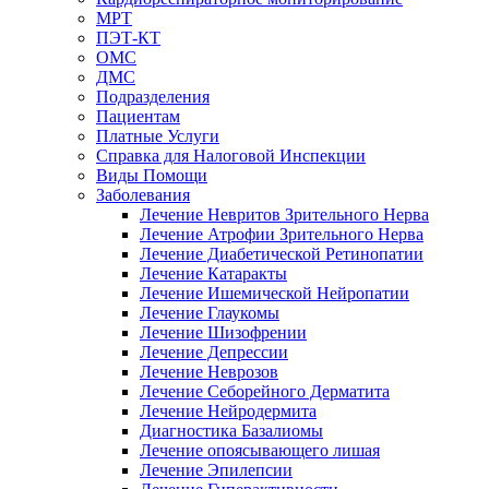
МРТ
ПЭТ-КТ
ОМС
ДМС
Подразделения
Пациентам
Платные Услуги
Справка для Налоговой Инспекции
Виды Помощи
Заболевания
Лечение Невритов Зрительного Нерва
Лечение Атрофии Зрительного Нерва
Лечение Диабетической Ретинопатии
Лечение Катаракты
Лечение Ишемической Нейропатии
Лечение Глаукомы
Лечение Шизофрении
Лечение Депрессии
Лечение Неврозов
Лечение Себорейного Дерматита
Лечение Нейродермита
Диагностика Базалиомы
Лечение опоясывающего лишая
Лечение Эпилепсии