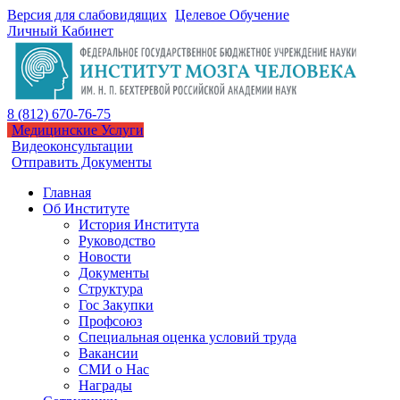
Версия для слабовидящих
Целевое Обучение
Личный Кабинет
8 (812) 670-76-75
Медицинские Услуги
Видеоконсультации
Отправить Документы
Главная
Об Институте
История Института
Руководство
Новости
Документы
Структура
Гос Закупки
Профсоюз
Специальная оценка условий труда
Вакансии
СМИ о Нас
Награды