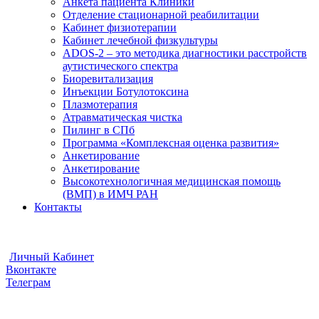
Анкета пациента Клиники
Отделение стационарной реабилитации
Кабинет физиотерапии
Кабинет лечебной физкультуры
ADOS-2 – это методика диагностики расстройств
аутистического спектра
Биоревитализация
Инъекции Ботулотоксина
Плазмотерапия
Атравматическая чистка
Пилинг в СПб
Программа «Комплексная оценка развития»
Анкетирование
Анкетирование
Высокотехнологичная медицинская помощь
(ВМП) в ИМЧ РАН
Контакты
Видеоконсультации
Отправить Документы
Личный Кабинет
Вконтакте
Телеграм