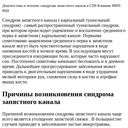
Диагностика и лечение синдрома запястного канала в СПб Клинике ИМЧ
РАН
Синдром запястного канала ( карпальный туннельный
синдром) - самый распространенный туннельный синдром,
при котором происходит ущемление и воспаление срединного
нерва в запястном ( карпальном) канале. Первыми
симптомами защемления срединного нерва в запястном
канале могут быть чувствительные нарушения в виде
онемения кистей в ночное время. В последующем могут
присоединится изнуряющие боли, которые часто нарушают
сон. Постепенно симптомы начинают беспокоить и в дневное
время. Дальнейшее прогрессирование заболевания может
приводить к двигательным нарушениям в виде ухудшения
мелкой моторики рук, снижения силы в кистях и атрофии
мышц кисти.
Причины возникновения синдрома
запястного канала
Причиной возникновения синдрома запястного канала чаще
всего является утолщение запястной связки . В большинстве
случаев приводят к заболеванию частые микротравмы,