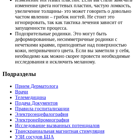
изменение цвета ногтевых пластин, частую ломкость,
увеличение толщины- это может говорить о довольно
частом явлении – грибок ногтей. Не стоит это
игнорировать, так как тактика лечения зависит от
запущенности процесса.
Подозрительные родинки. Это могут быть
деформированные, несимметричные родинки с
нечеткими краями, приподнятые над поверхностью
кожи, непривычного цвета. Если вы заметили у себя,
необходимо как можно скорее провести необходимые
исследования и исключить меланому.
Подразделы
Прием Дерматолога
Врачи
Телемедицина
Подача Документов
Правила госпитализации
Электроэнцефалография
Электронейромиография
Исследование вызванных потенциалов
Транскраниальная магнитная стимуляция
УЗИ сосудов БЦА