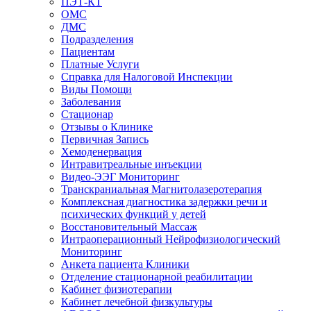
ПЭТ-КТ
ОМС
ДМС
Подразделения
Пациентам
Платные Услуги
Справка для Налоговой Инспекции
Виды Помощи
Заболевания
Стационар
Отзывы о Клинике
Первичная Запись
Хемоденервация
Интравитреальные инъекции
Видео-ЭЭГ Мониторинг
Транскраниальная Магнитолазеротерапия
Комплексная диагностика задержки речи и
психических функций у детей
Восстановительный Массаж
Интраоперационный Нейрофизиологический
Мониторинг
Анкета пациента Клиники
Отделение стационарной реабилитации
Кабинет физиотерапии
Кабинет лечебной физкультуры