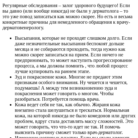
Регулярные обследования – залог здорового будущего! Если
вы давно (или вообще никогда) не были у дерматолога – то
это уже повод записаться как можно скорее. Но есть и весьма
конкретные причины для немедленного обращения к врачу-
дерматовенерологу.
Высыпания, которые не проходят слишком долго. Если
даже незначительные высыпания беспокоят дольше
месяца и не собираются проходить, тогда нужно как
можно скорее записаться на прием. Если ничего не
предпринимать, то может наступить прогрессирование
процесса, а мы должны помнить , что любой процесс
лучше купировать на раннем этапе.
Зуд и покраснение кожи. Многие не предают этим
признакам особого внимания. Ну чешется и чешется,
подумаешь! А между тем возникновению зуда и
покраснения может говорить о многом. Чтобы
разобраться. Потребуется помощь врача.
Кожа ведет себя не так, как обычно. Жираня кожа
внезапно стала шелушиться и трескаться. Нормальная
кожа, на которой никогда не было комедонов или других
проблем, вдруг стала доставлять массу сложностей. Это
может говорить, что что-то идет не так. И помочь
выяснить причину сможет только врач-дерматолог.
Изменение ногтевых пластин. Если вы стали замечать