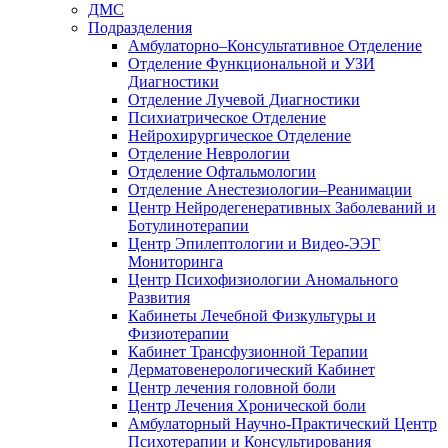
ДМС
Подразделения
Амбулаторно–Консультативное Отделение
Отделение Функциональной и УЗИ
Диагностики
Отделение Лучевой Диагностики
Психиатрическое Отделение
Нейрохирургическое Отделение
Отделение Неврологии
Отделение Офтальмологии
Отделение Анестезиологии–Реанимации
Центр Нейродегенеративных Заболеваний и
Ботулинотерапии
Центр Эпилептологии и Видео-ЭЭГ
Мониторинга
Центр Психофизиологии Аномального
Развития
Кабинеты Лечебной Физкультуры и
Физиотерапии
Кабинет Трансфузионной Терапии
Дерматовенерологический Кабинет
Центр лечения головной боли
Центр Лечения Хронической боли
Амбулаторный Научно-Практический Центр
Психотерапии и Консультирования