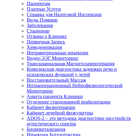
Пациентам
Платные Услуги
Справка для Налоговой Инспекции
Виды Помощи
Заболевания
Стационар
Отзывы о Клинике
Первичная Запись
Хемоденервация
Интравитреальные инъекции
Видео-ЭЭГ Мониторинг
Транскраниальная Магнитолазеротерапия
Комплексная диагностика задержки речи и
психических функций у детей
Восстановительный Массаж
Интраоперационный Нейрофизиологический
Мониторинг
Анкета пациента Клиники
Отделение стационарной реабилитации
Кабинет физиотерапии
Кабинет лечебной физкультуры
ADOS-2 – это методика диагностики расстройств
аутистического спектра
Биоревитализация
Инъекции Ботулотоксина