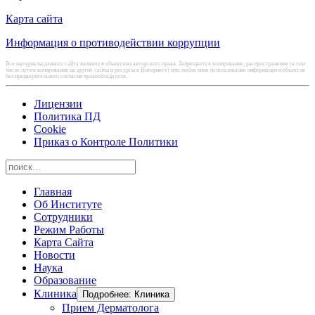
Карта сайта
Информация о противодействии коррупции
Все материалы данного сайта являются объектами авторского права. Запрещается копирование, распространение (в том
числе путем копирования на другие сайты и ресурсы в Интернете) или любое иное использование информации и объектов
без предварительного согласия правообладателя.
Лицензии
Политика ПД
Cookie
Приказ о Контроле Политики
Главная
Об Институте
Сотрудники
Режим Работы
Карта Сайта
Новости
Наука
Образование
Клиника
Подробнее: Клиника
Прием Дерматолога