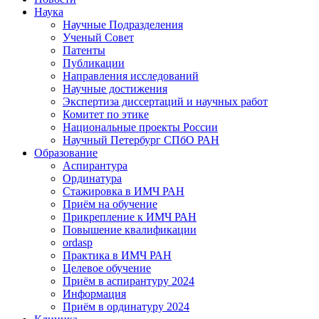
Наука
Научные Подразделения
Ученый Совет
Патенты
Публикации
Направления исследований
Научные достижения
Экспертиза диссертаций и научных работ
Комитет по этике
Национальные проекты России
Научный Петербург СПбО РАН
Образование
Аспирантура
Ординатура
Стажировка в ИМЧ РАН
Приём на обучение
Прикрепление к ИМЧ РАН
Повышение квалификации
ordasp
Практика в ИМЧ РАН
Целевое обучение
Приём в аспирантуру 2024
Информация
Приём в ординатуру 2024