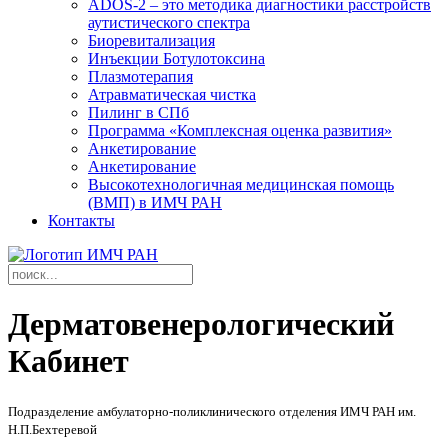
ADOS-2 – это методика диагностики расстройств
аутистического спектра
Биоревитализация
Инъекции Ботулотоксина
Плазмотерапия
Атравматическая чистка
Пилинг в СПб
Программа «Комплексная оценка развития»
Анкетирование
Анкетирование
Высокотехнологичная медицинская помощь
(ВМП) в ИМЧ РАН
Контакты
Дерматовенерологический
Кабинет
Подразделение амбулаторно-поликлинического отделения ИМЧ РАН им.
Н.П.Бехтеревой