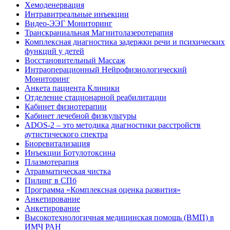
Хемоденервация
Интравитреальные инъекции
Видео-ЭЭГ Мониторинг
Транскраниальная Магнитолазеротерапия
Комплексная диагностика задержки речи и психических
функций у детей
Восстановительный Массаж
Интраоперационный Нейрофизиологический
Мониторинг
Анкета пациента Клиники
Отделение стационарной реабилитации
Кабинет физиотерапии
Кабинет лечебной физкультуры
ADOS-2 – это методика диагностики расстройств
аутистического спектра
Биоревитализация
Инъекции Ботулотоксина
Плазмотерапия
Атравматическая чистка
Пилинг в СПб
Программа «Комплексная оценка развития»
Анкетирование
Анкетирование
Высокотехнологичная медицинская помощь (ВМП) в
ИМЧ РАН