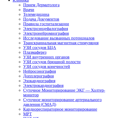
Клиника
Прием Дерматолога
Врачи
Телемедицина
Подача Документов
Правила госпитализации
Электроэнцефалография
Электронейромиография
Исследование вызванных потенциалов
Транскраниальная магнитная стимуляция
УЗИ сосудов БЦА
Плазмаферез
УЗИ внутренних органов
УЗИ сосудов брюшной полости
УЗИ сосудов конечностей
Нейросонография
Допплерография
Эхокардиография
Электрокардиография
Суточное Мониторирование ЭКГ — Холтер-
монитор
Суточное мониторирование артериального
давления (СМАД)
Кардиореспираторное мониторирование
МРТ