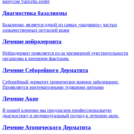
вирусом Varicella zoster
Диагностика базалиомы
Базалиома, является одной из самых «щадящих» частых
злокачественных опухолей кожи
Лечение нейродермита
Нейродермит появляется из-за чрезмерной чувствительности
организма к внешним факторам.
Лечение Себорейного Дерматита
Себорейный дерматит хроническое кожное заболевание.
Проявляется эритематозными зудящими пятнами
Лечение Акне
В нашей клинике мы предлагаем профессиональную
диагностику и индивидуальный подход к лечению акне.
Лечение Атопического Дерматита