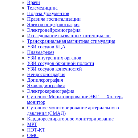
Врачи
Телемедицина
Подача Документов
Правила госпитализации
Электроэнцефалография
Электронейромиография
Исследование вызванных потенциалов
Транскраниальная магнитная стимуляция
УЗИ сосудов БЦА
Плазмаферез
УЗИ внутренних органов
УЗИ сосудов брюшной полости
УЗИ сосудов конечностей
Нейросонография
Допплерография
Эхокардиография
Электрокардиография
Суточное Мониторирование ЭКГ — Холтер-
монитор
Суточное мониторирование артериального
давления (СМАД)
Кардиореспираторное мониторирование
МРТ
ПЭТ-КТ
ОМС