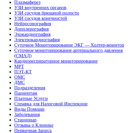
Плазмаферез
УЗИ внутренних органов
УЗИ сосудов брюшной полости
УЗИ сосудов конечностей
Нейросонография
Допплерография
Эхокардиография
Электрокардиография
Суточное Мониторирование ЭКГ — Холтер-монитор
Суточное мониторирование артериального давления
(СМАД)
Кардиореспираторное мониторирование
МРТ
ПЭТ-КТ
ОМС
ДМС
Подразделения
Пациентам
Платные Услуги
Справка для Налоговой Инспекции
Виды Помощи
Заболевания
Стационар
Отзывы о Клинике
Первичная Запись